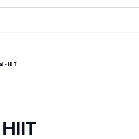
l - HIIT
 HIIT