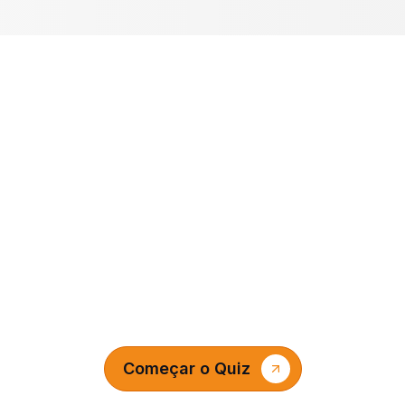
 seu Ginásio com eq
profissional
Começar o Quiz