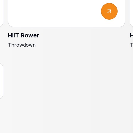
HIIT Rower
H
Throwdown
T