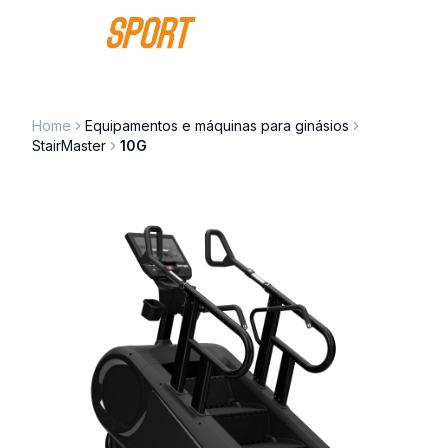
Saltar para o conteúdo
Home
Equipamentos e máquinas para ginásios
StairMaster
10G