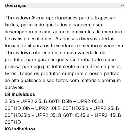
Descrição
Throwdown® cria oportunidades para ultrapassar
limites, permitindo que todos alcancem o seu
desempenho máximo ao criar ambientes de exercício
flexíveis e desafiantes. As nossas diversas ofertas
tornam fácil para os treinadores e membros variarem.
Throwdown oferece uma ampla variedade de
produtos para garantir que você tenha tudo o que
precisa para equipar totalmente a sua área de pesos
livres. Todos os produtos cumprem o nosso padrão
de alta qualidade e são feitos com materiais premium
duráveis.
LB Indivíduos
2.5lb – UPR2-2.5LB-60THD
5lb – UPR2-05LB-
60THD
10lb – UPR2-10LB-60THD
25lb – UPR2-25LB-
60THD
35lb – UPR2-35LB-60THD
45lb – UPR2-45LB-
60THD
KG Indivíduos