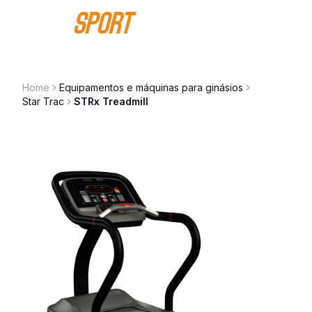
Saltar para o conteúdo
Home
Equipamentos e máquinas para ginásios
Star Trac
STRx Treadmill