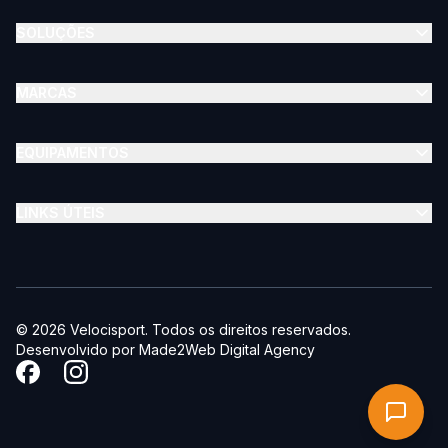
SOLUÇÕES
MARCAS
EQUIPAMENTOS
LINKS ÚTEIS
©
2026
Velocisport
. Todos os direitos reservados.
Desenvolvido por
Made2Web Digital Agency
Siga-nos no Facebook
Siga-nos no Instagram
PEDIR ORÇAMENTO