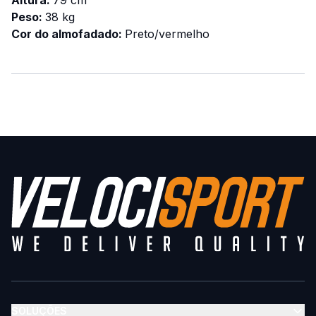
Altura:
79 cm
Peso:
38 kg
Cor do almofadado:
Preto/vermelho
Descarregar
documento do produto
SOLUÇÕES