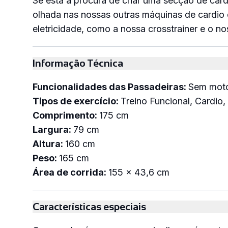
Se está à procura de criar uma secção de car
olhada nas nossas outras máquinas de cardio 
eletricidade, como a nossa crosstrainer e o no
Informação Técnica
Funcionalidades das Passadeiras:
Sem mot
Tipos de exercício:
Treino Funcional, Cardio,
Comprimento:
175 cm
Largura:
79 cm
Altura:
160 cm
Peso:
165 cm
Área de corrida:
155 x 43,6 cm
Descarregar 
Características especiais