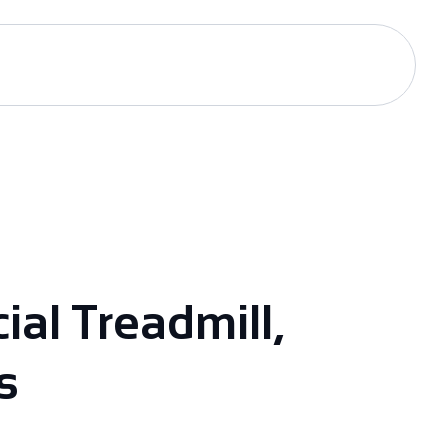
al Treadmill,
s