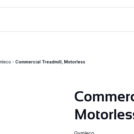
mleco
Commercial Treadmill, Motorless
Commerci
Motorles
Gymleco