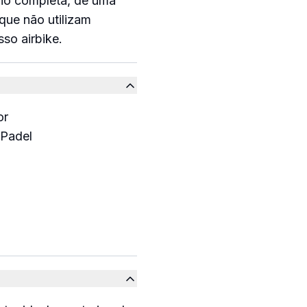
dio completa, dê uma
que não utilizam
sso airbike.
or
 Padel
documento do produto