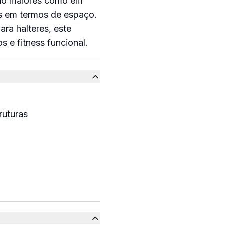
ino maiores como em
es em termos de espaço.
ra halteres, este
s e fitness funcional.
ruturas