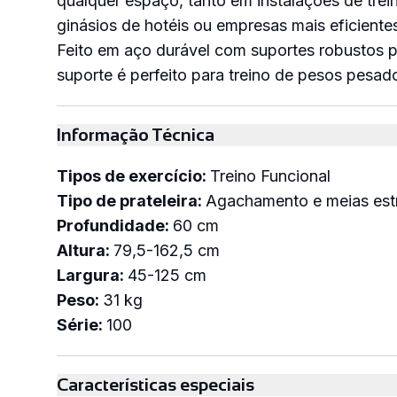
qualquer espaço, tanto em instalações de tre
ginásios de hotéis ou empresas mais eficient
Feito em aço durável com suportes robustos pa
suporte é perfeito para treino de pesos pesado
Informação Técnica
Tipos de exercício:
Treino Funcional
Tipo de prateleira:
Agachamento e meias est
Profundidade:
60 cm
Altura:
79,5-162,5 cm
Largura:
45-125 cm
Peso:
31 kg
Série:
100
Descarregar documento do produto
Características especiais