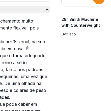
281 Smith Machine
gachamento muito
with Counterweight
ente flexível, pois
Gymleco
a profissional, na sua
ia em casa. É
o que o torna adequado
treino a sério.
ra, tanto aos padrões
 pequenas, uma vez que
e. Dê uma olhada na
peso e colares de peso
ades.
que pode caber em